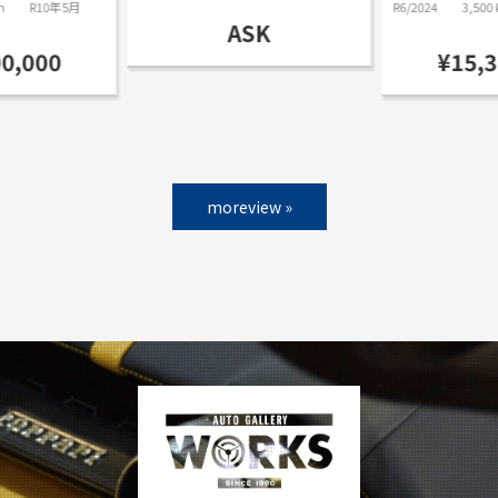
m
R10年5月
R6/2024
3,500
ASK
00,000
¥15,3
moreview »