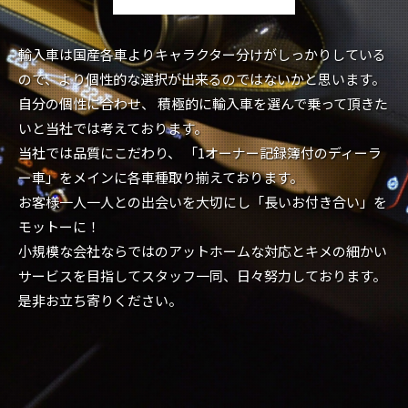
輸入車は国産各車よりキャラクター分けがしっかりしている
ので、より個性的な選択が出来るのではないかと思います。
自分の個性に合わせ、 積極的に輸入車を選んで乗って頂きた
いと当社では考えております。
当社では品質にこだわり、 「1オーナー記録簿付のディーラ
ー車」をメインに各車種取り揃えております。
お客様一人一人との出会いを大切にし「長いお付き合い」を
モットーに！
小規模な会社ならではのアットホームな対応とキメの細かい
サービスを目指してスタッフ一同、日々努力しております。
是非お立ち寄りください。