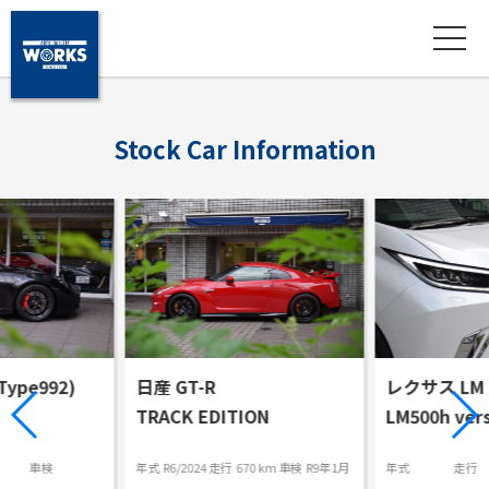
S
t
o
c
k
C
a
r
I
n
f
o
r
m
a
t
i
o
n
ype992)
日産 GT-R
レクサス LM
TRACK EDITION
LM500h vers
車検
年式
R6/2024
走行
670 km
車検
R9年1月
年式
走行