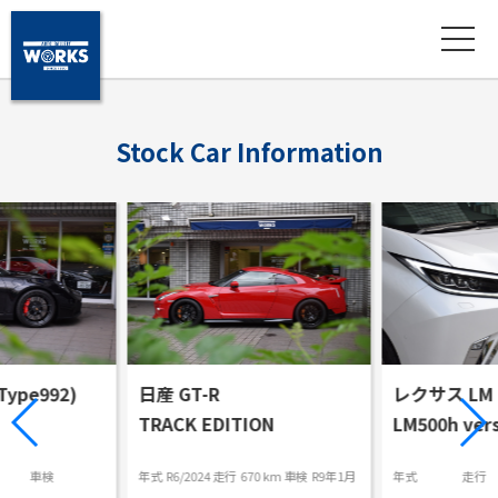
S
t
o
c
k
C
a
r
I
n
f
o
r
m
a
t
i
o
n
ype992)
日産 GT-R
レクサス LM
TRACK EDITION
LM500h vers
車検
年式
R6/2024
走行
670 km
車検
R9年1月
年式
走行