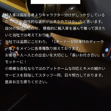
輸入車は国産各車よりキャラクター分けがしっかりしている
ので、より個性的な選択が出来るのではないかと思います。
自分の個性に合わせ、 積極的に輸入車を選んで乗って頂きた
いと当社では考えております。
当社では品質にこだわり、 「1オーナー記録簿付のディーラ
ー車」をメインに各車種取り揃えております。
お客様一人一人との出会いを大切にし「長いお付き合い」を
モットーに！
小規模な会社ならではのアットホームな対応とキメの細かい
サービスを目指してスタッフ一同、日々努力しております。
是非お立ち寄りください。