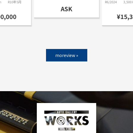
m
R10年5月
R6/2024
3,500
ASK
00,000
¥15,3
moreview »