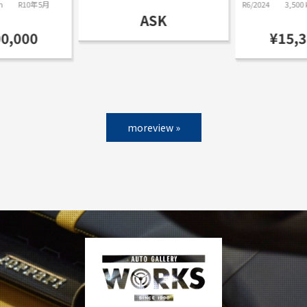
m
R10年5月
R6/2024
3,500
ASK
00,000
¥15,3
moreview »