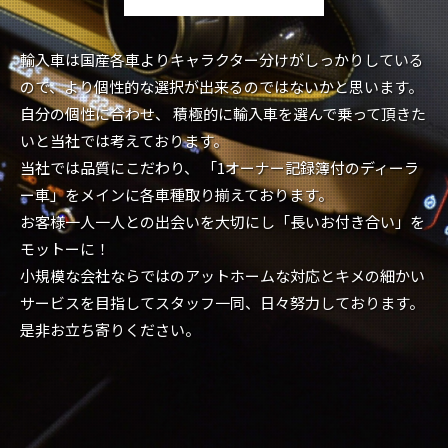
輸入車は国産各車よりキャラクター分けがしっかりしている
ので、より個性的な選択が出来るのではないかと思います。
自分の個性に合わせ、 積極的に輸入車を選んで乗って頂きた
いと当社では考えております。
当社では品質にこだわり、 「1オーナー記録簿付のディーラ
ー車」をメインに各車種取り揃えております。
お客様一人一人との出会いを大切にし「長いお付き合い」を
モットーに！
小規模な会社ならではのアットホームな対応とキメの細かい
サービスを目指してスタッフ一同、日々努力しております。
是非お立ち寄りください。