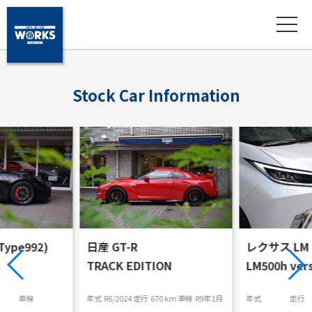
S
t
o
c
k
C
a
r
I
n
f
o
r
m
a
t
i
o
n
ype992)
日産 GT-R
レクサス LM
TRACK EDITION
LM500h vers
車検
年式
R6/2024
走行
670 km
車検
R9年1月
年式
走行