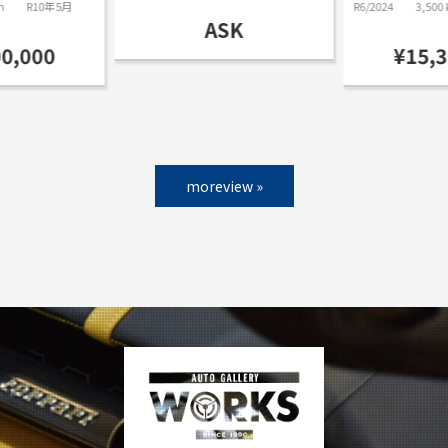
m
R10年5月
R6/2024
3,500
ASK
00,000
¥15,3
moreview »