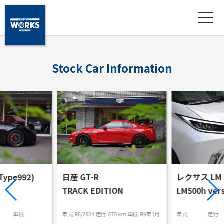
S
t
o
c
k
C
a
r
I
n
f
o
r
m
a
t
i
o
n
ype992)
日産 GT-R
レクサス LM
TRACK EDITION
LM500h vers
車検
年式
R6/2024
走行
670 km
車検
R9年1月
年式
走行