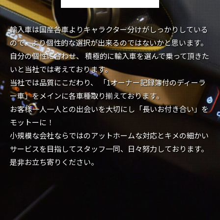
輸入車は国産各車よりキャラクター分けがしっかりしている
ので、より個性的な選択が出来るのではないかと思います。
自分の個性に合わせ、 積極的に輸入車を選んで乗って頂きた
いと当社では考えております。
当社では品質にこだわり、 「1オーナー記録簿付のディーラ
ー車」をメインに各車種取り揃えております。
お客様一人一人との出会いを大切にし「長いお付き合い」を
モットーに！
小規模な会社ならではのアットホームな対応とキメの細かい
サービスを目指してスタッフ一同、日々努力しております。
是非お立ち寄りください。