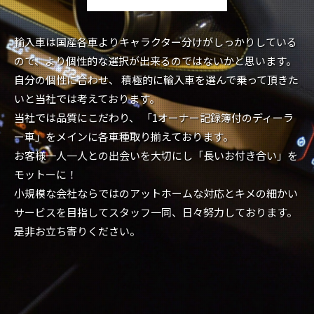
輸入車は国産各車よりキャラクター分けがしっかりしている
ので、より個性的な選択が出来るのではないかと思います。
自分の個性に合わせ、 積極的に輸入車を選んで乗って頂きた
いと当社では考えております。
当社では品質にこだわり、 「1オーナー記録簿付のディーラ
ー車」をメインに各車種取り揃えております。
お客様一人一人との出会いを大切にし「長いお付き合い」を
モットーに！
小規模な会社ならではのアットホームな対応とキメの細かい
サービスを目指してスタッフ一同、日々努力しております。
是非お立ち寄りください。