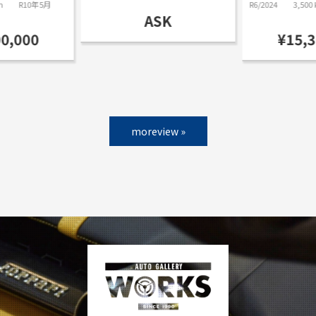
m
R10年5月
R6/2024
3,500
ASK
00,000
¥15,3
moreview »