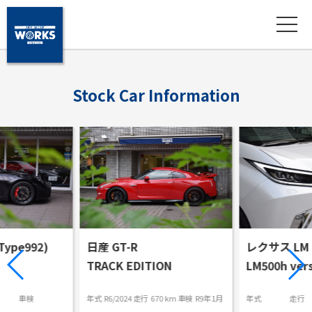
S
t
o
c
k
C
a
r
I
n
f
o
r
m
a
t
i
o
n
ype992)
日産 GT-R
レクサス LM
TRACK EDITION
LM500h vers
車検
年式
R6/2024
走行
670 km
車検
R9年1月
年式
走行