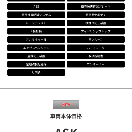
ABS
衝突被害軽減ブレーキ
衝突被害軽減システム
衝突安全ボディ
レーンアシスト
横滑り防止装置
4輪駆動
アイドリングストップ
アルミホイール
サンルーフ
エアサスペンション
ルーフレール
盗難防止装置
取扱説明書
定期点検記録簿
ワンオーナー
リ済込
車両本体価格