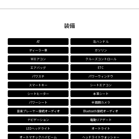
装備
AT
左ハンドル
ディーラー車
ガソリン
Wエアコン
クルーズコントロール
エアバッグ
ETC
パワステ
パワーウィンドウ
スマートキー
シートエアコン
シートヒーター
本革シート
パワーシート
全周囲カメラ
音楽プレーヤー接続オーディオ
Bluetooth接続オーディオ
ナビゲーション
電動リアゲート
LEDヘッドライト
オートライト
オートマチックハイビーム
ヘッドライトウォッシャー