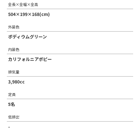
全長×全幅×全高
504×199×168(cm)
外装色
ポディウムグリーン
内装色
カリフォルニアポピー
排気量
3,980cc
定員
5名
低排出
-