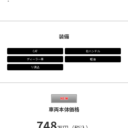
-
装備
CAT
右ハンドル
ディーラー車
軽油
リ済込
車両本体価格
748
万円（税込）