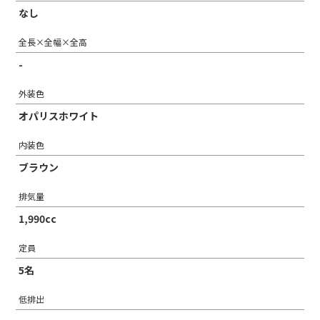
なし
全長×全幅×全高
-
外装色
オパリスホワイト
内装色
ブラウン
排気量
1,990cc
定員
5名
低排出