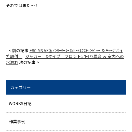
それではまた～！
< 前の記事
F80 M3 VF製ｲﾝﾀｰｸｰﾗｰ＆ﾋｰﾄｴｸｽﾁｪﾝｼﾞｬｰ ＆ ﾁｬｰｼﾞﾊﾟｲ
ﾌﾟ取付
ジャガー Xタイプ フロント足回り異音 ＆ 室内への
水漏れ
次の記事 >
カテゴリー
WORKS日記
作業事例